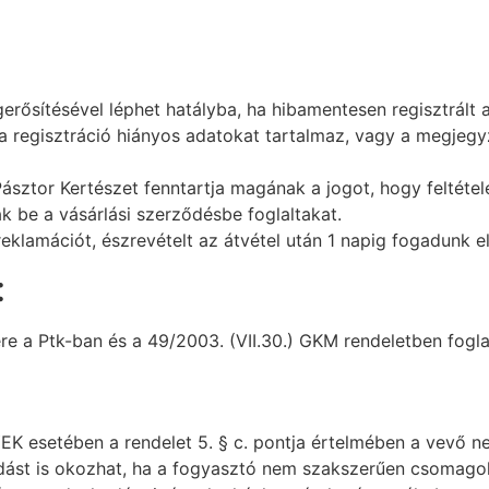
ősítésével léphet hatályba, ha hibamentesen regisztrált a vá
a regisztráció hiányos adatokat tartalmaz, vagy a megjegy
sztor Kertészet fenntartja magának a jogot, hogy feltétele
ák be a vásárlási szerződésbe foglaltakat.
klamációt, észrevételt az átvétel után 1 napig fogadunk e
:
ére a Ptk-ban és a 49/2003. (VII.30.) GKM rendeletben fogla
 esetében a rendelet 5. § c. pontja értelmében a vevő ne
dást is okozhat, ha a fogyasztó nem szakszerűen csomagolja