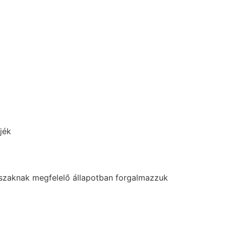
1
jék
évszaknak megfelelő állapotban forgalmazzuk