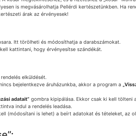
en is megvásárolhatja Pellérdi kertészetünkben. Ha rendel
kertészeti árak az érvényesek!
sara. Itt törölheti és módosíthatja a darabszámokat.
ell kattintani, hogy érvényesítse szándékát.
rendelés elküldését.
nincs bejelentkezve áruházunkba, akkor a program a
„Viss
zási adatait”
gombra kipipálása. Ekkor csak ki kell tölteni a
tintva indul a rendelés leadása.
ell (módosítani is lehet) a beírt adatokat és tételeket, az o
e”: