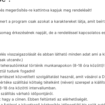
lés megerősítés-re kattintva kapjuk meg rendelését!
ert a program csak azokat a karaktereket látja, amit beírt.
csomag érkezésének napját, de a rendeléssel kapcsolatos ese
és visszaigazolását és abban látható minden adat ami a kisz
sak utcanév.)
át teherautóinkkal történik munkanapokon (8-18 óra között)!
tül tudunk fogadni!
tészet közvetített szolgáltatást használ, amit vásárol a D
értéke szállítási költség tételként (néven) szerepel a kiállí
8-18 óra közötti intervallumban.
a szállítás várható időpontjáról.
t hagy a címen. Ebben feltünteti az elérhetőségét.
 futárral a következő kézbesítés időpontját! Ha saját autó