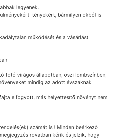
sabbak legyenek.
ülményekért, tényekért, bármilyen okból is
kadálytalan működését és a vásárlást
ban
tó fotó virágos állapotban, őszi lombszínben,
 növényeket mindig az adott évszaknak
 fajta elfogyott, más helyettesítő növényt nem
 rendelés(ek) számát is ! Minden beérkező
 megjegyzés rovatban kérik és jelzik, hogy