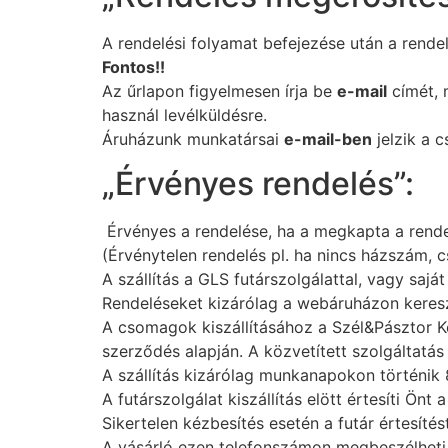
A rendelési folyamat befejezése után a rende
Fontos!!
Az űrlapon figyelmesen írja be
e-mail
címét, m
használ levélküldésre.
Áruházunk munkatársai
e-mail-ben
jelzik a 
„Érvényes rendelés”:
Érvényes a rendelése, ha a megkapta a rendel
(Érvénytelen rendelés pl. ha nincs házszám, c
A szállítás a GLS futárszolgálattal, vagy saj
Rendeléseket kizárólag a webáruházon keresz
A csomagok kiszállításához a Szél&Pásztor Ker
szerződés alapján. A közvetített szolgáltatás 
A szállítás kizárólag munkanapokon történik 
A futárszolgálat kiszállítás elött értesíti Önt 
Sikertelen kézbesítés esetén a futár értesítés
A vásárló ezen telefonszámon megbeszélheti a