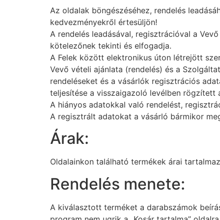
Az oldalak böngészéséhez, rendelés leadásáho
kedvezményekről értesüljön!
A rendelés leadásával, regisztrációval a Vevő 
kötelezőnek tekinti és elfogadja.
A Felek között elektronikus úton létrejött s
Vevő vételi ajánlata (rendelés) és a Szolgált
rendeléseket és a vásárlók regisztrációs adat
teljesítése a visszaigazoló levélben rögzített 
A hiányos adatokkal való rendelést, regisztrá
A regisztrált adatokat a vásárló bármikor meg
Árak:
Oldalainkon található termékek árai tartalma
Rendelés menete:
A kiválasztott terméket a darabszámok beírása
program nem ugrik a „Kosár tartalma” oldalra.