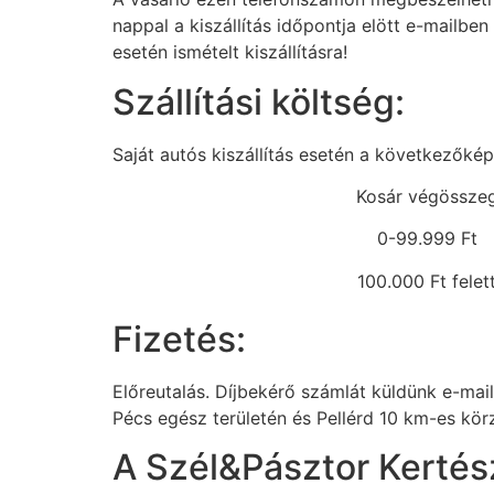
nappal a kiszállítás időpontja elött e-mailben
esetén ismételt kiszállításra!
Szállítási költség:
Saját autós kiszállítás esetén a következőkép
Kosár végössze
0-99.999 Ft
100.000 Ft felet
Fizetés:
Előreutalás. Díjbekérő számlát küldünk e-mai
Pécs egész területén és Pellérd 10 km-es körz
A Szél&Pásztor Kertész