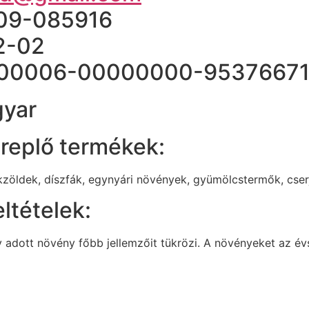
09-085916
2-02
1600006-00000000-9537667
gyar
eplő termékek:
zöldek, díszfák, egynyári növények, gyümölcstermők, cser
eltételek:
Egy adott növény főbb jellemzőit tükrözi. A növényeket az 