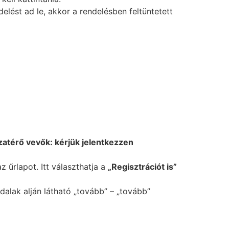
ést ad le, akkor a rendelésben feltüntetett
zatérő vevők: kérjük jelentkezzen
z űrlapot. Itt választhatja a
„Regisztrációt is”
ldalak alján látható „tovább” – „tovább”