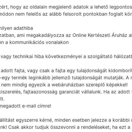
ért, hogy az oldalain megjelenő adatok a lehető legponto
ódon nem felelős az alább felsorolt pontokban foglalt kör
milyen adathiba
ózatban, ami megakadályozza az Online Kertészeti Áruház a
en a kommunikációs vonalakon
 vagy technikai hiba következményei a szolgáltató hálózat
adott fajta, vagy csak a fajta egy tulajdonságát kidomborí
-egy termék leginkább jellemző tulajdonságát mutatják. A
z nem mindig egyezik a webáruházban szereplő képekkel!
iszerelés, fajtaazonosság garanciát vállalunk. Ha az adott
t.
 megadott e-mail címre!
állítást egyszerre kérné, minden esetben jelezze a korábbi
ünk! Csak akkor tudjuk összevonni a rendeléseket, ha ezt a