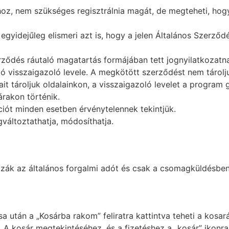
z, nem szükséges regisztrálnia magát, de megteheti, hogy 
egyidejűleg elismeri azt is, hogy a jelen Általános Szerződ
zerződés ráutaló magatartás formájában tett jognyilatkoza
ató visszaigazoló levele. A megkötött szerződést nem tárolj
ait tároljuk oldalainkon, a visszaigazoló levelet a program
árakon történik.
ciót minden esetben érvénytelennek tekintjük.
változtathatja, módosíthatja.
zzák az általános forgalmi adót és csak a csomagküldésben
 után a „Kosárba rakom” feliratra kattintva teheti a kosar
 A kosár megtekintéséhez, és a fizetéshez a „kosár” ikonra k