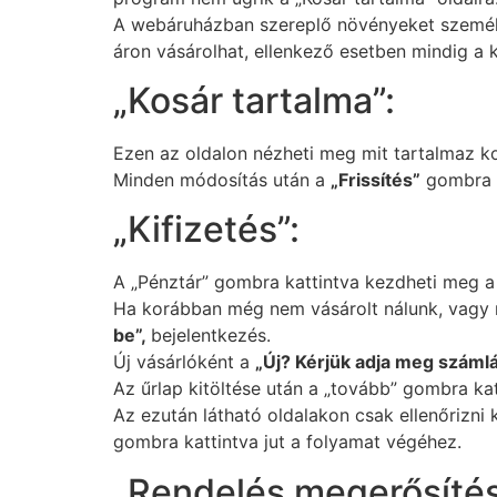
A webáruházban szereplő növényeket személyes
áron vásárolhat, ellenkező esetben mindig a 
„Kosár tartalma”:
Ezen az oldalon nézheti meg mit tartalmaz ko
Minden módosítás után a
„Frissítés”
gombra k
„Kifizetés”:
A „Pénztár” gombra kattintva kezdheti meg a 
Ha korábban még nem vásárolt nálunk, vagy 
be”,
bejelentkezés.
Új vásárlóként a
„Új? Kérjük adja meg számlá
Az űrlap kitöltése után a „tovább” gombra kat
Az ezután látható oldalakon csak ellenőrizni k
gombra kattintva jut a folyamat végéhez.
„Rendelés megerősítés