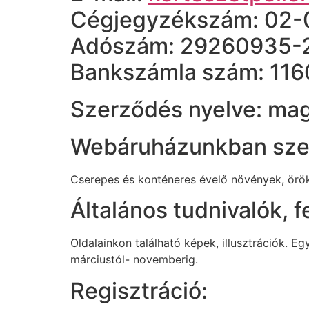
Cégjegyzékszám: 02-
Adószám: 29260935-
Bankszámla szám: 1
Szerződés nyelve: ma
Webáruházunkban szer
Cserepes és konténeres évelő növények, örök
Általános tudnivalók, f
Oldalainkon található képek, illusztrációk. 
márciustól- novemberig.
Regisztráció: