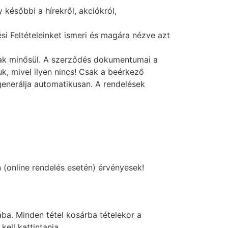
későbbi a hírekről, akciókról,
ési Feltételeinket ismeri és magára nézve azt
tnak minősül. A szerződés dokumentumai a
uk, mivel ilyen nincs! Csak a beérkező
 generálja automatikusan. A rendelések
 (online rendelés esetén) érvényesek!
ába. Minden tétel kosárba tételekor a
ell kattintania.