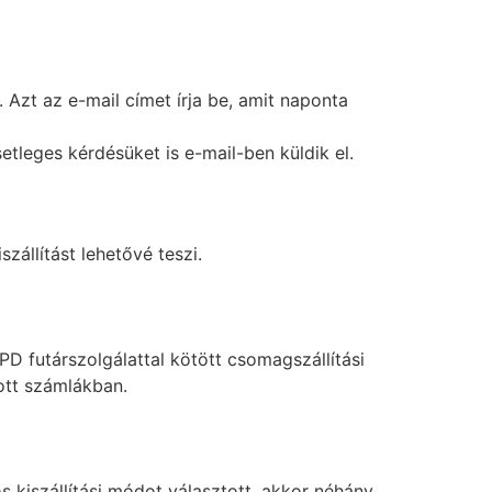
 Azt az e-mail címet írja be, amit naponta
tleges kérdésüket is e-mail-ben küldik el.
állítást lehetővé teszi.
PD futárszolgálattal kötött csomagszállítási
tott számlákban.
s kiszállítási módot választott, akkor néhány