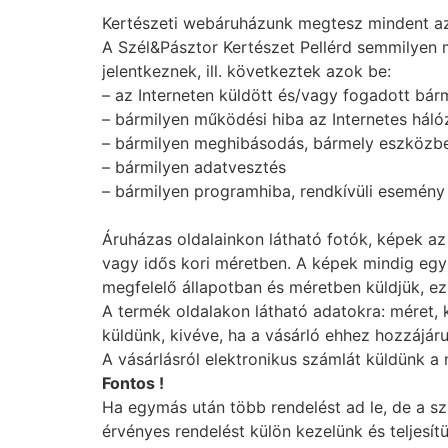
Kertészeti webáruházunk megtesz mindent az
A Szél&Pásztor Kertészet Pellérd semmilyen m
jelentkeznek, ill. következtek azok be:
– az Interneten küldött és/vagy fogadott bár
– bármilyen működési hiba az Internetes hál
– bármilyen meghibásodás, bármely eszközb
– bármilyen adatvesztés
– bármilyen programhiba, rendkívüli esemény
Áruházas oldalainkon látható fotók, képek az 
vagy idős kori méretben. A képek mindig egy
megfelelő állapotban és méretben küldjük, e
A termék oldalakon látható adatokra: méret, k
küldünk, kivéve, ha a vásárló ehhez hozzájárul
A vásárlásról elektronikus számlát küldünk a
Fontos !
Ha egymás után több rendelést ad le, de a sz
érvényes rendelést külön kezelünk és teljesít