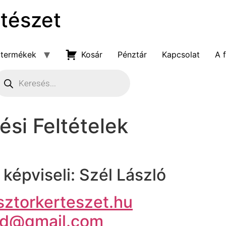
rtészet
 termékek
Kosár
Pénztár
Kapcsolat
A 
cts search
ési Feltételek
képviseli: Szél László
ztorkerteszet.hu
erd@gmail.com