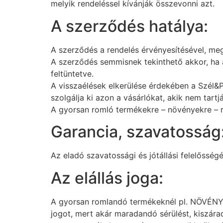
melyik rendeléssel kívánják összevonni azt.
A szerződés hatálya:
A szerződés a rendelés érvényesítésével, meger
A szerződés semmisnek tekinthető akkor, ha 
feltüntetve.
A visszaélések elkerülése érdekében a Szél&Pá
szolgálja ki azon a vásárlókat, akik nem tartj
A gyorsan romló termékekre – növényekre – re
Garancia, szavatosság
Az eladó szavatossági és jótállási felelősség
Az elállás joga:
A gyorsan romlandó termékeknél pl. NÖVÉNYEK
jogot, mert akár maradandó sérülést, kiszára