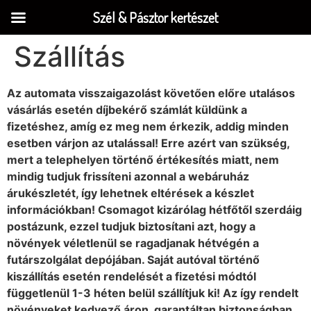
Szél & Pásztor kertészet
Szállítás
Az automata visszaigazolást követően előre utalásos
vásárlás esetén díjbekérő számlát küldünk a
fizetéshez, amíg ez meg nem érkezik, addig minden
esetben várjon az utalással! Erre azért van szükség,
mert a telephelyen történő értékesítés miatt, nem
mindig tudjuk frissíteni azonnal a webáruház
árukészletét, így lehetnek eltérések a készlet
információkban! Csomagot kizárólag hétfőtől szerdáig
postázunk, ezzel tudjuk biztosítani azt, hogy a
növények véletlenül se ragadjanak hétvégén a
futárszolgálat depójában. Saját autóval történő
kiszállítás esetén rendelését a fizetési módtól
függetlenül 1-3 héten belül szállítjuk ki! Az így rendelt
növényeket kedvező áron, garantáltan biztonságban,