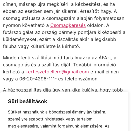
címen, másnap újra megkísérli a kézbesítést, és ha
ebben az esetben sem jár sikerrel, értesítőt hagy. A
csomag státusza a csomagszám alapján folyamatosan
nyomon követhető a
Csomagkeresés
oldalon. A
futárszolgálat az ország bármely pontjára kikézbesíti a
küldeményeket, ezért a kiszállítás akár a legkisebb
faluba vagy külterületre is kérhető.
Minden fenti szállítási mód tartalmazza az ÁFA-t, a
csomagolás és a szállítás díját. További információ
kérhető a
kerteszetpellerd@gmail.com
e-mail címen
vagy a 06-20-4296-111- es telefonszámon.
A házhozszállítás díja úgy van kikalkulálva, hogy több
csomag esetén sem változik!!! Mindig a rendelés
Süti beállítások
végösszegétől függ, nem pedig a csomagok számától!!!
Sütiket használunk a böngészési élmény javítására,
Saját teherautós szállítás esetén, nincs méret és
személyre szabott hirdetések vagy tartalom
mennyiségi határ! A webáruházban szereplő összes
megjelenítésére, valamint forgalmunk elemzésére. Az
növény megrendelhető!