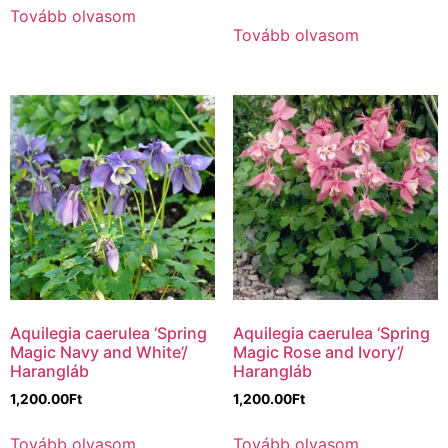
Tovább olvasom
Tovább olvasom
Aquilegia caerulea ‘Spring
Aquilegia caerulea ‘Spring
Magic Navy and White’/
Magic Rose and Ivory’/
Harangláb
Harangláb
1,200.00
Ft
1,200.00
Ft
Tovább olvasom
Tovább olvasom