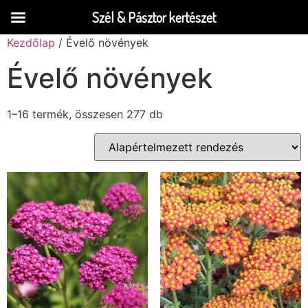
Szél & Pásztor kertészet
Kezdőlap
/ Évelő növények
Évelő növények
1–16 termék, összesen 277 db