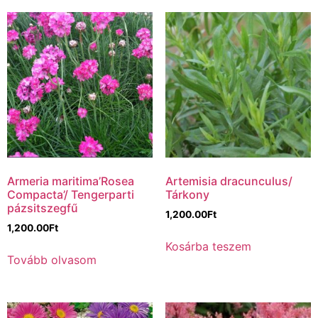
Armeria maritima’Rosea
Artemisia dracunculus/
Compacta’/ Tengerparti
Tárkony
pázsitszegfű
1,200.00
Ft
1,200.00
Ft
Kosárba teszem
Tovább olvasom