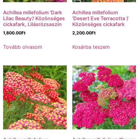
Achillea millefolium ‘Dark
Achillea millefolium
Lilac Beauty’/ Közönséges
‘Desert Eve Terracotta ‘/
cickafark, Lilásrózsaszín
Közönséges cickafark
1,800.00
Ft
2,200.00
Ft
Tovább olvasom
Kosárba teszem