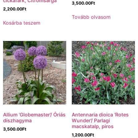
cickafark, Citromsárga
3,500.00
Ft
2,200.00
Ft
Tovább olvasom
Kosárba teszem
Allium ‘Globemaster’/ Óriás
Antennaria dioica ‘Rotes
díszhagyma
Wunder’/ Parlagi
macskatalp, piros
3,500.00
Ft
1,200.00
Ft