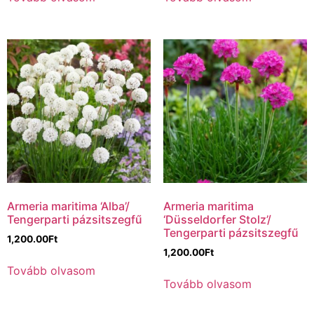
Armeria maritima ‘Alba’/
Armeria maritima
Tengerparti pázsitszegfű
‘Düsseldorfer Stolz’/
Tengerparti pázsitszegfű
1,200.00
Ft
1,200.00
Ft
Tovább olvasom
Tovább olvasom