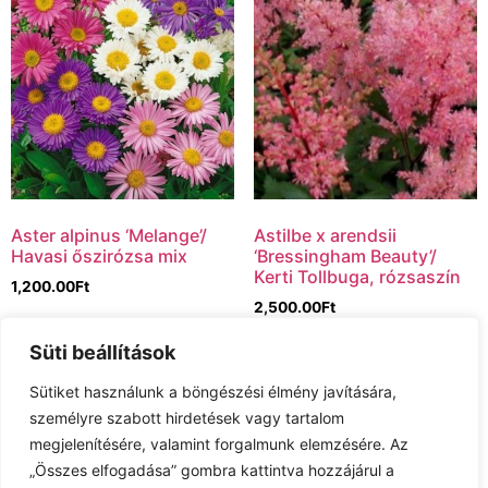
Aster alpinus ‘Melange’/
Astilbe x arendsii
Havasi őszirózsa mix
‘Bressingham Beauty’/
Kerti Tollbuga, rózsaszín
1,200.00
Ft
2,500.00
Ft
Tovább olvasom
Süti beállítások
Kosárba teszem
Sütiket használunk a böngészési élmény javítására,
személyre szabott hirdetések vagy tartalom
megjelenítésére, valamint forgalmunk elemzésére. Az
1
2
3
4
…
16
17
18
→
„Összes elfogadása” gombra kattintva hozzájárul a