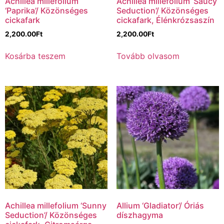
Achillea millefolium
Achillea millefolium ‘Saucy
‘Paprika’/ Közönséges
Seduction’/ Közönséges
cickafark
cickafark, Élénkrózsaszín
2,200.00
Ft
2,200.00
Ft
Kosárba teszem
Tovább olvasom
Achillea millefolium ‘Sunny
Allium ‘Gladiator’/ Óriás
Seduction’/ Közönséges
díszhagyma