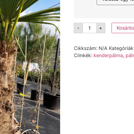
-
+
Kosárb
Cikkszám:
N/A
Kategóriák
Címkék:
kenderpálma
,
pál