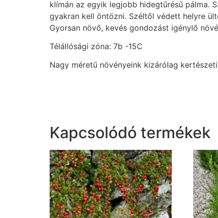
klímán az egyik legjobb hidegtűrésű pálma. Sz
gyakran kell öntözni. Széltől védett helyre ül
Gyorsan növő, kevés gondozást igénylő növé
Télállósági zóna: 7b -15C
Nagy méretű növényeink kizárólag kertészeti á
Kapcsolódó termékek