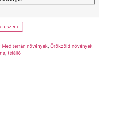
a teszem
:
Mediterrán növények
,
Örökzöld növények
ma
,
télálló