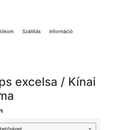
fiókom
Szállítás
Információ
s excelsa / Kínai
lma
Ft