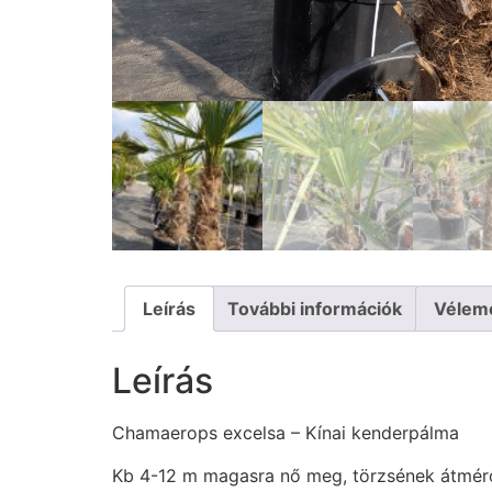
Leírás
További információk
Vélem
Leírás
Chamaerops excelsa – Kínai kenderpálma
Kb 4-12 m magasra nő meg, törzsének átmérőj