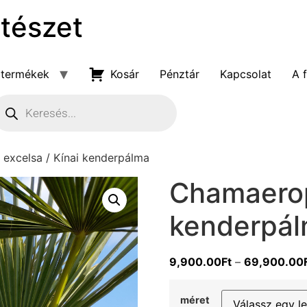
rtészet
 termékek
Kosár
Pénztár
Kapcsolat
A 
cts search
excelsa / Kínai kenderpálma
Chamaerop
kenderpá
9,900.00
Ft
–
69,900.00
méret