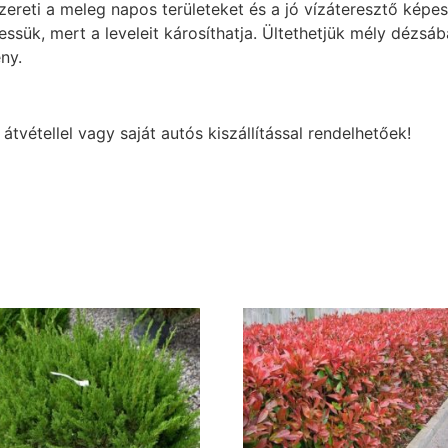
ereti a meleg napos területeket és a jó vízáteresztő képes
tessük, mert a leveleit károsíthatja. Ültethetjük mély dézsáb
ny.
tvétellel vagy saját autós kiszállítással rendelhetőek!