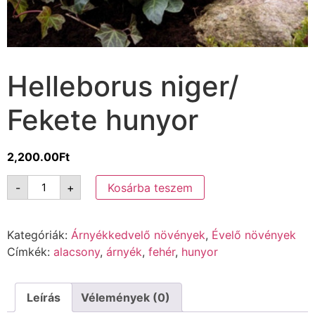
Helleborus niger/
Fekete hunyor
2,200.00
Ft
-
+
Kosárba teszem
Kategóriák:
Árnyékkedvelő növények
,
Évelő növények
Címkék:
alacsony
,
árnyék
,
fehér
,
hunyor
Leírás
Vélemények (0)