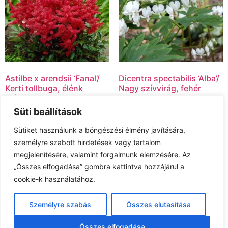
Astilbe x arendsii ‘Fanal’/
Dicentra spectabilis ‘Alba’/
Kerti tollbuga, élénk
Nagy szívvirág, fehér
málnapiros
3,000.00
Ft
Süti beállítások
2,500.00
Ft
Tovább olvasom
Sütiket használunk a böngészési élmény javítására,
Kosárba teszem
személyre szabott hirdetések vagy tartalom
megjelenítésére, valamint forgalmunk elemzésére. Az
„Összes elfogadása” gombra kattintva hozzájárul a
cookie-k használatához.
Általános Szerződési Feltételek
Személyre szabás
Összes elutasítása
Adatkezelési tájékoztató
Készítette Horváth Balázs Mérnökinformatikus
Összes elfogadása