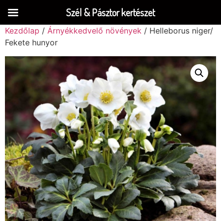
Szél & Pásztor kertészet
Kezdőlap
/
Árnyékkedvelő növények
/ Helleborus niger/
Fekete hunyor