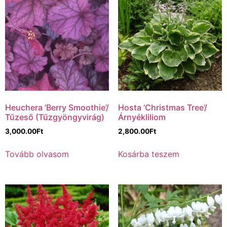
Heuchera ‘Berry Smoothie’/
Hosta ‘Christmas Tree’/
Tűzeső (Tűzgyöngyvirág)
Árnyékliliom
3,000.00
Ft
2,800.00
Ft
Tovább olvasom
Kosárba teszem