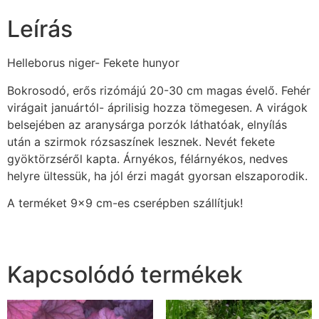
Leírás
Helleborus niger- Fekete hunyor
Bokrosodó, erős rizómájú 20-30 cm magas évelő. Fehér
virágait januártól- áprilisig hozza tömegesen. A virágok
belsejében az aranysárga porzók láthatóak, elnyílás
után a szirmok rózsaszínek lesznek. Nevét fekete
gyöktörzséről kapta. Árnyékos, félárnyékos, nedves
helyre ültessük, ha jól érzi magát gyorsan elszaporodik.
A terméket 9×9 cm-es cserépben szállítjuk!
Kapcsolódó termékek