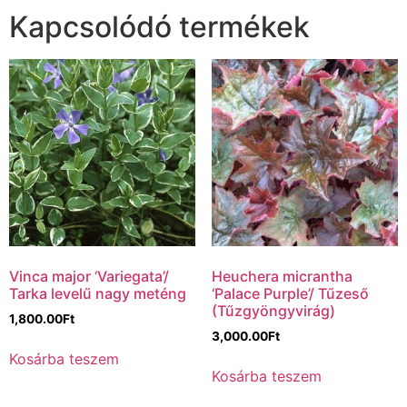
Kapcsolódó termékek
Vinca major ‘Variegata’/
Heuchera micrantha
Tarka levelű nagy meténg
‘Palace Purple’/ Tűzeső
(Tűzgyöngyvirág)
1,800.00
Ft
3,000.00
Ft
Kosárba teszem
Kosárba teszem