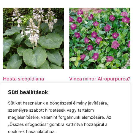
Hosta sieboldiana
Vinca minor ‘Atropurpurea’/
‘Elegans’/ Árnyékliliom
Kis meténg
Süti beállítások
2,800.00
Ft
1,200.00
Ft
Sütiket használunk a böngészési élmény javítására,
Kosárba teszem
Tovább olvasom
személyre szabott hirdetések vagy tartalom
megjelenítésére, valamint forgalmunk elemzésére. Az
„Összes elfogadása” gombra kattintva hozzájárul a
cookie-k használatához.