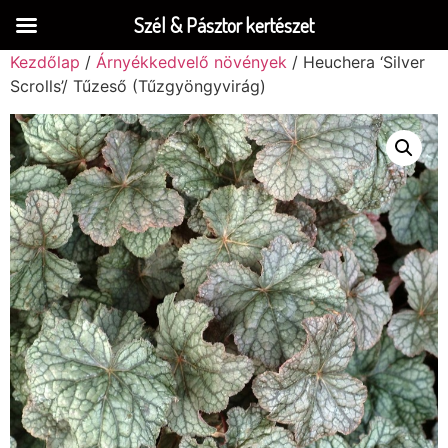
Szél & Pásztor kertészet
Kezdőlap
/
Árnyékkedvelő növények
/ Heuchera ‘Silver
Scrolls’/ Tűzeső (Tűzgyöngyvirág)