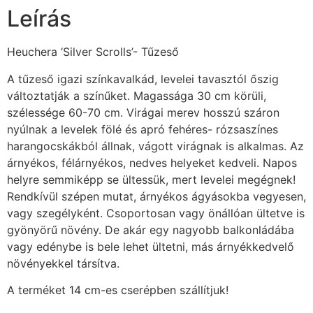
Leírás
Heuchera ‘Silver Scrolls’- Tűzeső
A tűzeső igazi színkavalkád, levelei tavasztól őszig
változtatják a színűket. Magassága 30 cm körüli,
szélessége 60-70 cm. Virágai merev hosszú száron
nyúlnak a levelek fölé és apró fehéres- rózsaszínes
harangocskákból állnak, vágott virágnak is alkalmas. Az
árnyékos, félárnyékos, nedves helyeket kedveli. Napos
helyre semmiképp se ültessük, mert levelei megégnek!
Rendkívül szépen mutat, árnyékos ágyásokba vegyesen,
vagy szegélyként. Csoportosan vagy önállóan ültetve is
gyönyörű növény. De akár egy nagyobb balkonládába
vagy edénybe is bele lehet ültetni, más árnyékkedvelő
növényekkel társítva.
A terméket 14 cm-es cserépben szállítjuk!