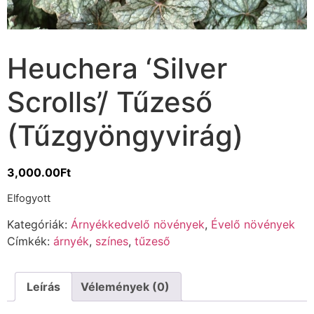
Heuchera ‘Silver
Scrolls’/ Tűzeső
(Tűzgyöngyvirág)
3,000.00
Ft
Elfogyott
Kategóriák:
Árnyékkedvelő növények
,
Évelő növények
Címkék:
árnyék
,
színes
,
tűzeső
Leírás
Vélemények (0)