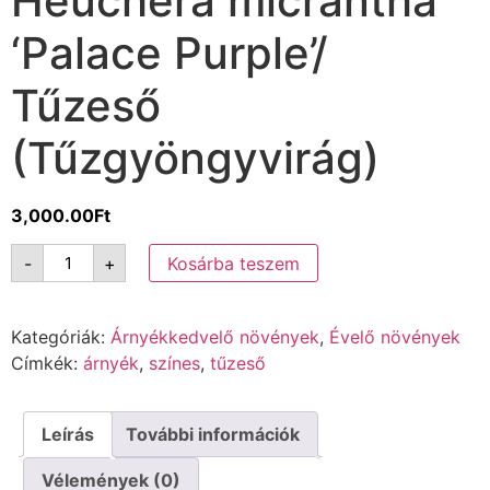
Heuchera micrantha
‘Palace Purple’/
Tűzeső
(Tűzgyöngyvirág)
3,000.00
Ft
-
+
Kosárba teszem
Kategóriák:
Árnyékkedvelő növények
,
Évelő növények
Címkék:
árnyék
,
színes
,
tűzeső
Leírás
További információk
Vélemények (0)