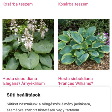
Kosárba teszem
Kosárba teszem
Hosta sieboldiana
Hosta sieboldiana
‘Elegans’/ Árnyékliliom
‘Frances Williams’/
Árnyékliliom
2,800.00
Ft
Süti beállítások
2,800.00
Ft
Kosárba teszem
Sütiket használunk a böngészési élmény javítására,
Kosárba teszem
személyre szabott hirdetések vagy tartalom