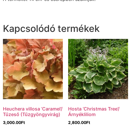
Kapcsolódó termékek
Heuchera villosa ‘Caramel’/
Hosta ‘Christmas Tree’/
Tűzeső (Tűzgyöngyvirág)
Árnyékliliom
3,000.00
Ft
2,800.00
Ft