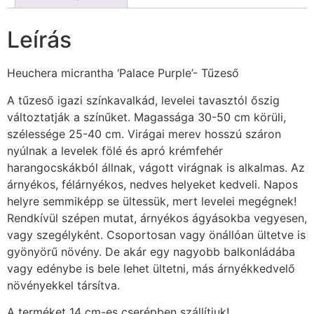
Leírás
Heuchera micrantha ‘Palace Purple’- Tűzeső
A tűzeső igazi színkavalkád, levelei tavasztól őszig
változtatják a színűket. Magassága 30-50 cm körüli,
szélessége 25-40 cm. Virágai merev hosszú száron
nyúlnak a levelek fölé és apró krémfehér
harangocskákból állnak, vágott virágnak is alkalmas. Az
árnyékos, félárnyékos, nedves helyeket kedveli. Napos
helyre semmiképp se ültessük, mert levelei megégnek!
Rendkívül szépen mutat, árnyékos ágyásokba vegyesen,
vagy szegélyként. Csoportosan vagy önállóan ültetve is
gyönyörű növény. De akár egy nagyobb balkonládába
vagy edénybe is bele lehet ültetni, más árnyékkedvelő
növényekkel társítva.
A terméket 14 cm-es cserépben szállítjuk!