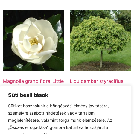
Magnolia grandiflora ‘Little
Liquidambar styraciflua
Gem’/ Örökzöld magnolia
‘Gum Ball’/ Gömb ámbrafa
Süti beállítások
19,900.00
Ft
–
39,900.00
Ft
19,900.00
Ft
Sütiket használunk a böngészési élmény javítására,
Opciók választása
Kosárba teszem
személyre szabott hirdetések vagy tartalom
megjelenítésére, valamint forgalmunk elemzésére. Az
„Összes elfogadása” gombra kattintva hozzájárul a