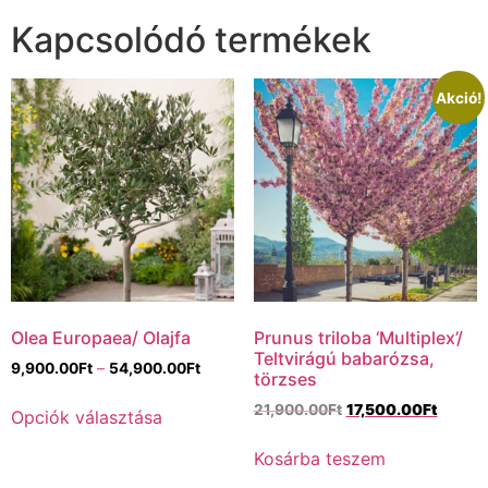
Kapcsolódó termékek
Akció!
Olea Europaea/ Olajfa
Prunus triloba ‘Multiplex’/
Teltvirágú babarózsa,
9,900.00
Ft
–
54,900.00
Ft
törzses
21,900.00
Ft
17,500.00
Ft
Opciók választása
Kosárba teszem