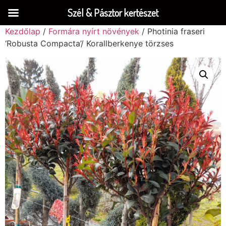
Szél & Pásztor kertészet
Kezdőlap
/
Formára nyírt növények
/ Photinia fraseri
‘Robusta Compacta’/ Korallberkenye törzses