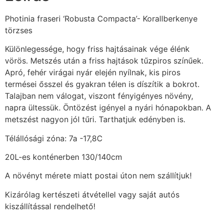
Photinia fraseri ‘Robusta Compacta’- Korallberkenye
törzses
Különlegessége, hogy friss hajtásainak vége élénk
vörös. Metszés után a friss hajtások tűzpiros színűek.
Apró, fehér virágai nyár elején nyílnak, kis piros
termései ősszel és gyakran télen is díszítik a bokrot.
Talajban nem válogat, viszont fényigényes növény,
napra ültessük. Öntözést igényel a nyári hónapokban. A
metszést nagyon jól tűri. Tarthatjuk edényben is.
Télállósági zóna: 7a -17,8C
20L-es konténerben 130/140cm
A növényt mérete miatt postai úton nem szállítjuk!
Kizárólag kertészeti átvétellel vagy saját autós
kiszállítással rendelhető!