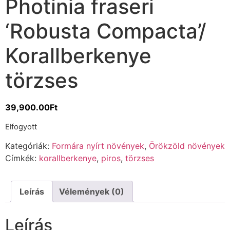
Photinia fraseri
‘Robusta Compacta’/
Korallberkenye
törzses
39,900.00
Ft
Elfogyott
Kategóriák:
Formára nyírt növények
,
Örökzöld növények
Címkék:
korallberkenye
,
piros
,
törzses
Leírás
Vélemények (0)
Leírás