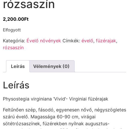
rózsaszín
2,200.00
Ft
Elfogyott
Kategória:
Évelő növények
Címkék:
évelő
,
füzérajak
,
rózsaszín
Leírás
Vélemények (0)
Leírás
Physostegia virginiana ‘Vivid’- Virginiai füzérajak
Feltűnően szép, fásodó, egyenesen nővő, négyszögletes
szárú évelő. Magassága 60-90 cm, virágai
sötétrózsaszínek, füzérekben nyílnak augusztus-