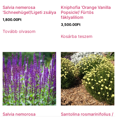
Salvia nemerosa
Kniphofia ‘Orange Vanilla
‘Schneehügel’/Ligeti zsálya
Popsicle’/ Fürtös
fáklyaliliom
1,800.00
Ft
3,500.00
Ft
Tovább olvasom
Kosárba teszem
Salvia nemorosa
Santolina rosmarinifolius /