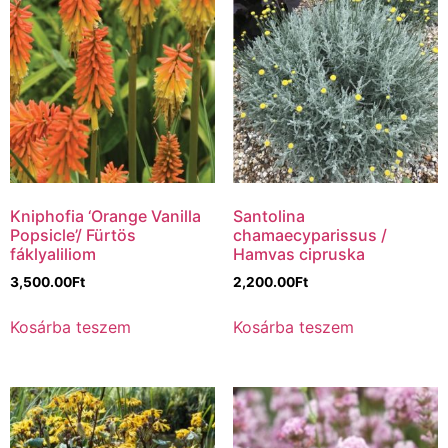
Kniphofia ‘Orange Vanilla
Santolina
Popsicle’/ Fürtös
chamaecyparissus /
fáklyaliliom
Hamvas cipruska
3,500.00
Ft
2,200.00
Ft
Kosárba teszem
Kosárba teszem