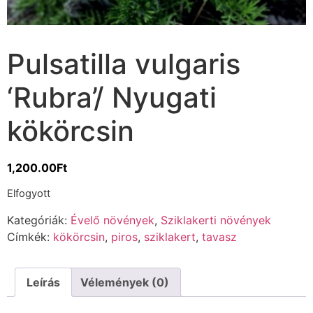
Pulsatilla vulgaris
‘Rubra’/ Nyugati
kökörcsin
1,200.00
Ft
Elfogyott
Kategóriák:
Évelő növények
,
Sziklakerti növények
Címkék:
kökörcsin
,
piros
,
sziklakert
,
tavasz
Leírás
Vélemények (0)