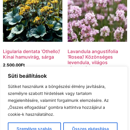
Ligularia dentata ‘Othello’/
Lavandula angustifolia
Kínai hamuvirág, sárga
‘Rosea’/ Közönséges
levendula, világos
2,500.00
Ft
rózsaszín
Süti beállítások
2,200.00
Ft
Tovább olvasom
Sütiket használunk a böngészési élmény javítására,
Tovább olvasom
személyre szabott hirdetések vagy tartalom
megjelenítésére, valamint forgalmunk elemzésére. Az
„Összes elfogadása” gombra kattintva hozzájárul a
cookie-k használatához.
Általános Szerződési Feltételek
Személyre szabás
Összes elutasítása