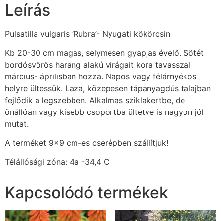
Leírás
Pulsatilla vulgaris ‘Rubra’- Nyugati kökörcsin
Kb 20-30 cm magas, selymesen gyapjas évelő. Sötét
bordósvörös harang alakú virágait kora tavasszal
március- áprilisban hozza. Napos vagy félárnyékos
helyre ültessük. Laza, közepesen tápanyagdús talajban
fejlődik a legszebben. Alkalmas sziklakertbe, de
önállóan vagy kisebb csoportba ültetve is nagyon jól
mutat.
A terméket 9×9 cm-es cserépben szállítjuk!
Télállósági zóna: 4a -34,4 C
Kapcsolódó termékek