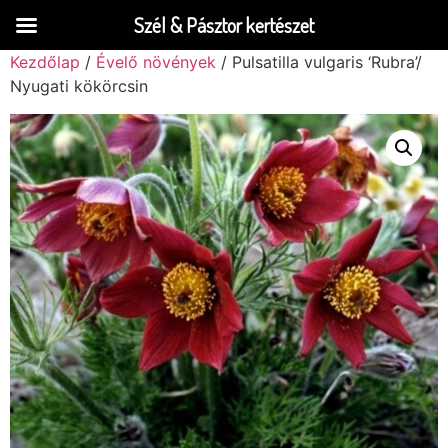
Szél & Pásztor kertészet
Kezdőlap
/
Évelő növények
/ Pulsatilla vulgaris ‘Rubra’/
Nyugati kökörcsin