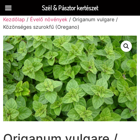
Szél & Pásztor kertészet
Kezdőlap
/
Évelő növények
/ Origanum vulgare /
Közönséges szurokfű (Oregano)
Origanum vulgare /