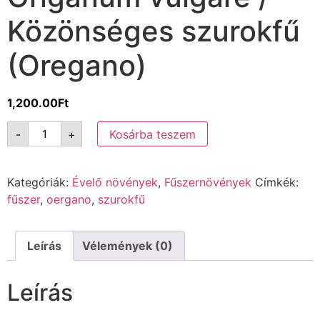
Közönséges szurokfű
(Oregano)
1,200.00
Ft
-
+
Kosárba teszem
Kategóriák:
Évelő növények
,
Fűszernövények
Címkék:
fűszer
,
oergano
,
szurokfű
Leírás
Vélemények (0)
Leírás