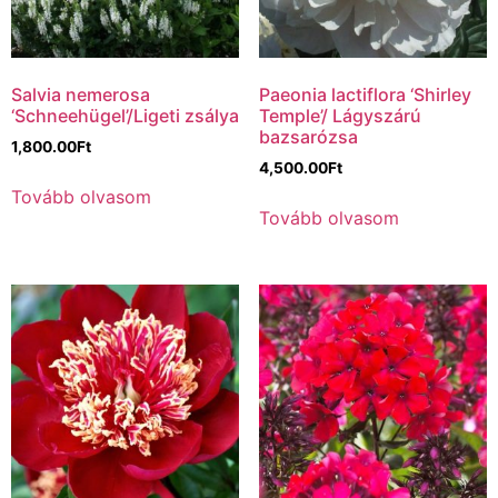
Salvia nemerosa
Paeonia lactiflora ‘Shirley
‘Schneehügel’/Ligeti zsálya
Temple’/ Lágyszárú
bazsarózsa
1,800.00
Ft
4,500.00
Ft
Tovább olvasom
Tovább olvasom