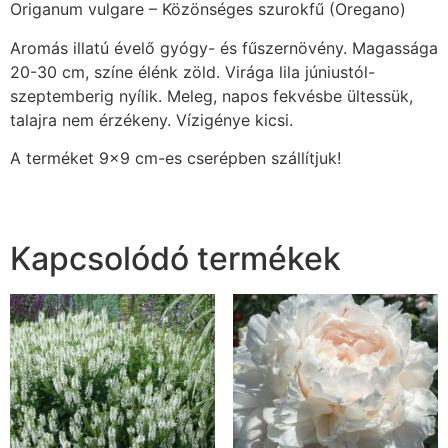
Origanum vulgare – Közönséges szurokfű (Oregano)
Aromás illatú évelő gyógy- és fűszernövény. Magassága
20-30 cm, színe élénk zöld. Virága lila júniustól-
szeptemberig nyílik. Meleg, napos fekvésbe ültessük,
talajra nem érzékeny. Vízigénye kicsi.
A terméket 9×9 cm-es cserépben szállítjuk!
Kapcsolódó termékek